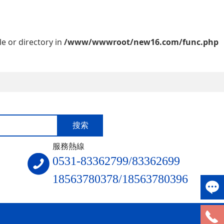
le or directory in
/www/wwwroot/new16.com/func.php
服務熱線
0531-83362799/83362699
18563780378/18563780396